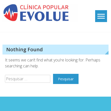
Skip
to
content
Evolue Clínica
Clinica Médica Popular
Nothing Found
It seems we can’t find what you’re looking for. Perhaps
searching can help.
Pesquisar
por: